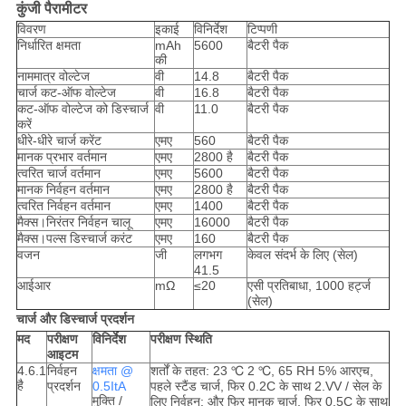
कुंजी पैरामीटर
विवरण
इकाई
विनिर्देश
टिप्पणी
निर्धारित क्षमता
mAh
5600
बैटरी पैक
की
नाममात्र वोल्टेज
वी
14.8
बैटरी पैक
चार्ज कट-ऑफ वोल्टेज
वी
16.8
बैटरी पैक
कट-ऑफ वोल्टेज को डिस्चार्ज
वी
11.0
बैटरी पैक
करें
धीरे-धीरे चार्ज करेंट
एमए
560
बैटरी पैक
मानक प्रभार वर्तमान
एमए
2800 है
बैटरी पैक
त्वरित चार्ज वर्तमान
एमए
5600
बैटरी पैक
मानक निर्वहन वर्तमान
एमए
2800 है
बैटरी पैक
त्वरित निर्वहन वर्तमान
एमए
1400
बैटरी पैक
मैक्स।निरंतर निर्वहन चालू
एमए
16000
बैटरी पैक
मैक्स।पल्स डिस्चार्ज करंट
एमए
160
बैटरी पैक
वजन
जी
लगभग
केवल संदर्भ के लिए (सेल)
41.5
आईआर
mΩ
≤20
एसी प्रतिबाधा, 1000 हर्ट्ज
(सेल)
चार्ज और डिस्चार्ज प्रदर्शन
मद
परीक्षण
विनिर्देश
परीक्षण स्थिति
आइटम
4.6.1
निर्वहन
क्षमता @
शर्तों के तहत: 23 ℃ 2 ℃, 65 RH 5% आरएच,
है
प्रदर्शन
0.5ItA
पहले स्टैंड चार्ज, फिर 0.2C के साथ 2.VV / सेल के
मुक्ति /
लिए निर्वहन; और फिर मानक चार्ज, फिर 0.5C के साथ