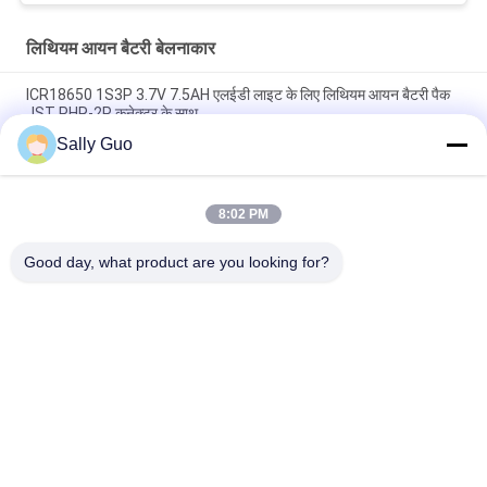
लिथियम आयन बैटरी बेलनाकार
ICR18650 1S3P 3.7V 7.5AH एलईडी लाइट के लिए लिथियम आयन बैटरी पैक
JST PHR-2P कनेक्टर के साथ
Sally Guo
सेलुलर फोन INM 7.4V लिथियम आयन 2200mAh पैक के लिए 18650 लिथियम
बैटरी
8:02 PM
3.7 साइकिल हेडलाइट के लिए वाल्ट 2300mAh लिथियम आयन बैटरी बेलनाकार
रिचार्जेबल
Good day, what product are you looking for?
लोकप्रिय श्रेणियां
सभी
पोर्टेबल ऊर्जा भंडारण 
लिथियम आयन बैटरी 
प्रणाली
बेलनाकार
3.2V LiFePO4 बैटरी
ली-MN बैटरी