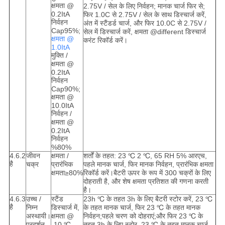
क्षमता @
2.75V / सेल के लिए निर्वहन; मानक चार्ज फिर से;
0.2ItA
फिर 1.0C से 2.75V / सेल के साथ डिस्चार्ज करें,
निर्वहन
अंत में स्टैंडर्ड चार्ज, और फिर 10.0C से 2.75V /
Cap95%;
सेल में डिस्चार्ज करें, क्षमता @different डिस्चार्ज
क्षमता @
करंट रिकॉर्ड करें।
1.0ItA
मुक्ति /
क्षमता @
0.2ItA
निर्वहन
Cap90%;
क्षमता @
10.0ItA
निर्वहन /
क्षमता @
0.2ItA
निर्वहन
%80%
4.6.2
जीवन
क्षमता /
शर्तों के तहत: 23 ℃ 2 ℃, 65 RH 5% आरएच,
है
चक्र
प्रारंभिक
पहले मानक चार्ज, फिर मानक निर्वहन, प्रारंभिक क्षमता
क्षमता≥80%
रिकॉर्ड करें।बैटरी ऊपर के रूप में 300 चक्रों के लिए
दोहराती है, और शेष क्षमता प्रतिशत की गणना करती
है।
4.6.3
उच्च /
स्टैंड
23h ℃ के तहत 3h के लिए बैटरी स्टोर करें, 23 ℃
है
निम्न
डिस्चार्ज में,
के तहत मानक चार्ज, फिर 23 ℃ के तहत मानक
अस्थायी।
क्षमता @
निर्वहन;पहले चरण को दोहराएं;और फिर 23 ℃ के
प्रदर्शन
-10 ℃
तहत 3h के लिए स्टोर, 23 ℃ के तहत मानक चार्ज,