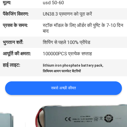
मूल्य:
usd 50-60
भ्रमण
पैकेजिंग विवरण:
UN38.3 प्रमाणन को पूरा करें
गुणवत्ता
प्रसव के समय:
स्टॉक मॉडल के लिए ऑर्डर की पुष्टि के 7-10 दिन
बाद
नियंत्रण
भुगतान शर्तें:
शिपिंग से पहले 100% प्रीपेड
संपर्क
आपूर्ति की क्षमता:
100000PCS प्रत्येक सप्ताह
करें
हाई लाइट:
,
lithium iron phosphate battery pack
लिथियम आयन फास्फेट बैटरियों
समाचार
सबसे अच्छी कीमत
मामलों
एक