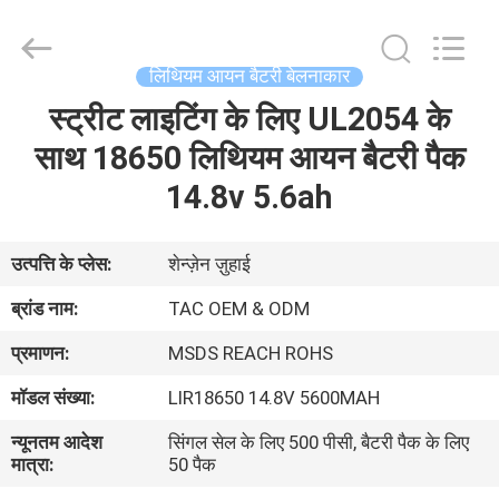
Zhou
Sunland
New
Energy
Technology
लिथियम आयन बैटरी बेलनाकार
Co.,
Ltd..
स्ट्रीट लाइटिंग के लिए UL2054 के
घर
All
Rights
Reserved.
साथ 18650 लिथियम आयन बैटरी पैक
उत्पादों
14.8v 5.6ah
वीडियो
उत्पत्ति के प्लेस:
शेन्ज़ेन ज़ुहाई
ब्रांड नाम:
TAC OEM & ODM
हमारे
प्रमाणन:
MSDS REACH ROHS
बारे
मॉडल संख्या:
LIR18650 14.8V 5600MAH
में
न्यूनतम आदेश
सिंगल सेल के लिए 500 पीसी, बैटरी पैक के लिए
मात्रा:
50 पैक
कारखाना