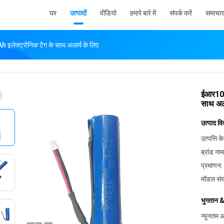
घर
उत्पादों
वीडियो
हमारे बारे में
संपर्क करें
समाचार
ेक्ट्रोनिक टैग के साथ अलार्म के लिए
ईआर104
साथ अला
उत्पाद व
उत्पत्ति के
ब्रांड नाम
प्रमाणन:
मॉडल संख
भुगतान &
न्यूनतम आ