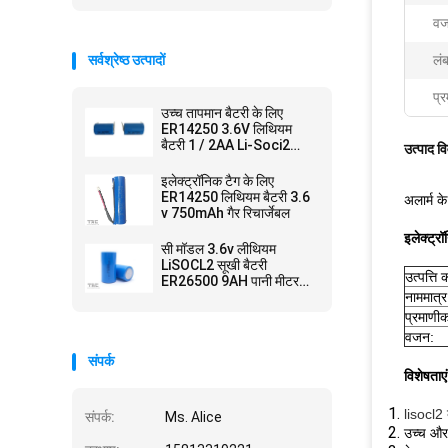
वज
सर्वश्रेष्ठ उत्पादों
लं
प्र
उच्च तापमान बैटरी के लिए
ER14250 3.6V लिथियम
बैटरी 1 / 2AA Li-Soci2
उत्पाद व
800mAh
इलेक्ट्रॉनिक टैग के लिए
ER14250 लिथियम बैटरी 3.6
अलार्म 
v 750mAh गैर रिचार्जेबल
इलेक्ट्
सी मॉडल 3.6v लीथियम
LiSOCL2 सूखी बैटरी
उत्पत्ति 
ER26500 9AH पानी मीटर
Ammeter के लिए
नाममात्र
प्रमाणी
वजन:
संपर्क
विशेषताएं
lisocl2 
संपर्क:
Ms. Alice
उच्च और 