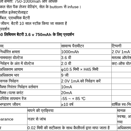
नाली क्षमता: 750-1000mah और अधिक
एकल सेल पैक लेजर वेल्डिंग, सेल के buttom से infuse।
नशील इलेक्ट्रोलाइट
्जेबल, प्राथमिक बैटरी
े जीवन: बैटरी 10 साल स्टॉक किया जा सकता है
प्रदर्शन
 लिथियम बैटरी 3.6 v 750mAh के लिए प्रदर्शन
मद
सामान्य पैरामीटर
टिप्पणी
निर्धारित क्षमता
1000mAh
2.0V 1mA को
नाममात्र वोल्टेज
3.6 वी
मतलब ऑपरेश
निर्वहन के अंत में वोल्टेज
2.0 वी
कट-ऑफ वोल्टे
अधिकतम आयाम
φ10.5 मिमी × H45 मिमी
अधिकतम भार
9 जी
मानक निर्वहन
2.0V 1mA को निर्वहन करें
मैक्स निरंतर निर्वहन वर्तमान
10mA
मैक्स।पल्स करंट
20mA
परिवेश तापमान रेंज
-55 ~ + 85 ℃
भण्डारण जीवन
≥10 वर्ष
वार्षिक स्व-
मापने की प्रक्रिया
मानक
स्वच्छ, अ
earance
नज़र से जांच
गया
र
0.02 मिमी की सटीकता के साथ कैलीपर्स द्वारा मापा जाता है
अधिकतम।