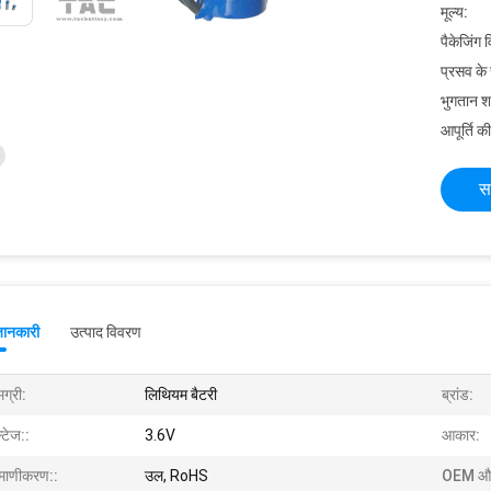
मूल्य:
पैकेजिंग 
प्रसव के
भुगतान शर्त
आपूर्ति की
स
जानकारी
उत्पाद विवरण
ग्री:
लिथियम बैटरी
ब्रांड:
्टेज::
3.6V
आकार:
रमाणीकरण::
उल, RoHS
OEM औ