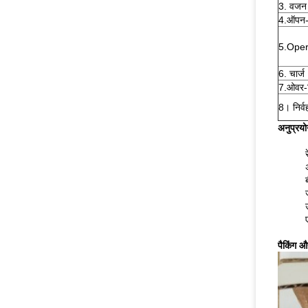
3. वजन
4.ऑपन-स
5.Opera
6. चार्ज
7.ओवर-ड
8। निर्व
अनुप्रयो
पैकिंग 