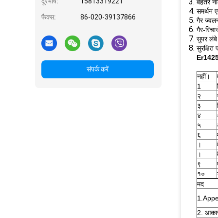
दूरभाष:
15813319221
बेहतर 
समर्थन 
फैक्स:
86-020-39137866
गैर ज्वल
गैर-रिचार
सुपर लंब
सुरक्षित 
Er14250
संपर्क करें
नहीं।
1
२
३
४
५
६
।
।
९
१०
मद
1.App
2. आका