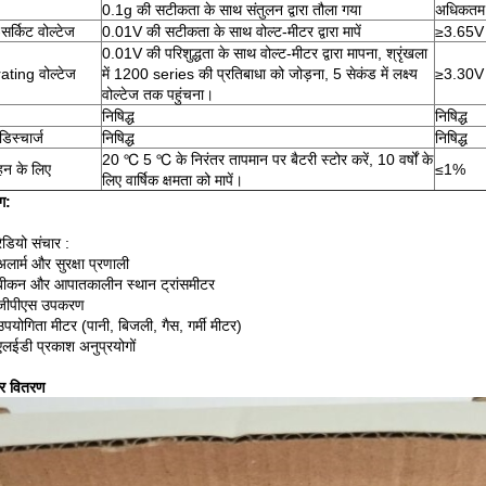
0.1g की सटीकता के साथ संतुलन द्वारा तौला गया
अधिकतम
र्किट वोल्टेज
0.01V की सटीकता के साथ वोल्ट-मीटर द्वारा मापें
≥3.65V
0.01V की परिशुद्धता के साथ वोल्ट-मीटर द्वारा मापना, श्रृंखला
ting वोल्टेज
में 1200 series की प्रतिबाधा को जोड़ना, 5 सेकंड में लक्ष्य
≥3.30V
वोल्टेज तक पहुंचना।
निषिद्ध
निषिद्ध
िस्चार्ज
निषिद्ध
निषिद्ध
20 ℃ 5 ℃ के निरंतर तापमान पर बैटरी स्टोर करें, 10 वर्षों के
हन के लिए
≤1%
लिए वार्षिक क्षमता को मापें।
ग:
रेडियो संचार :
अलार्म और सुरक्षा प्रणाली
बीकन और आपातकालीन स्थान ट्रांसमीटर
जीपीएस उपकरण
उपयोगिता मीटर (पानी, बिजली, गैस, गर्मी मीटर)
एलईडी प्रकाश अनुप्रयोगों
और वितरण