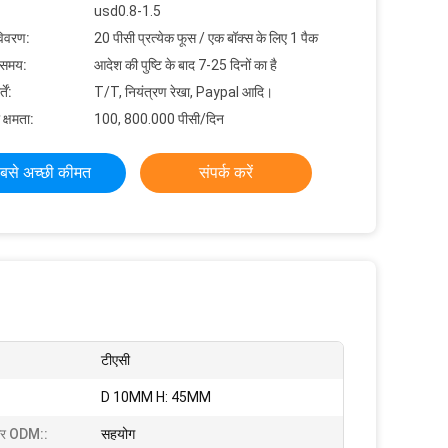
usd0.8-1.5
विवरण:
20 पीसी प्रत्येक फूस / एक बॉक्स के लिए 1 पैक
 समय:
आदेश की पुष्टि के बाद 7-25 दिनों का है
ें:
T/T, नियंत्रण रेखा, Paypal आदि।
 क्षमता:
100, 800.000 पीसी/दिन
बसे अच्छी कीमत
संपर्क करें
टीएसी
D 10MM H: 45MM
र ODM::
सहयोग