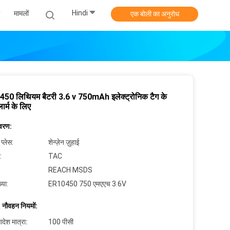
Hindi
मामलों
एक बोली का अनुरोध
50 लिथियम बैटरी 3.6 v 750mAh इलेक्ट्रोनिक टैग के
र्म के लिए
िवरण:
 प्लेस:
शेन्ज़ेन ज़ुहाई
:
TAC
REACH MSDS
्या:
ER10450 750 एमएएच 3.6V
 नौवहन नियमों:
देश मात्रा:
100 पीसी