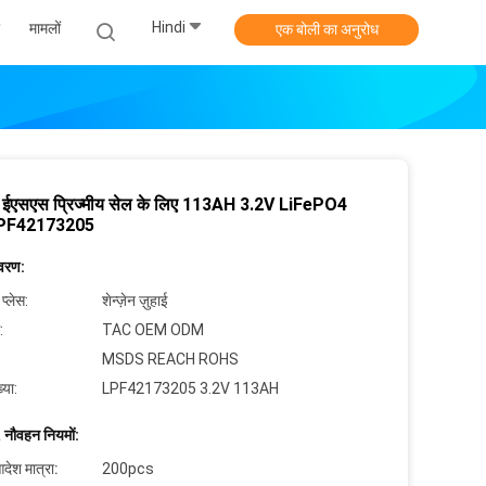
Hindi
मामलों
एक बोली का अनुरोध
 ईएसएस प्रिज्मीय सेल के लिए 113AH 3.2V LiFePO4
 LPF42173205
िवरण:
 प्लेस:
शेन्ज़ेन ज़ुहाई
:
TAC OEM ODM
MSDS REACH ROHS
्या:
LPF42173205 3.2V 113AH
 नौवहन नियमों:
देश मात्रा:
200pcs