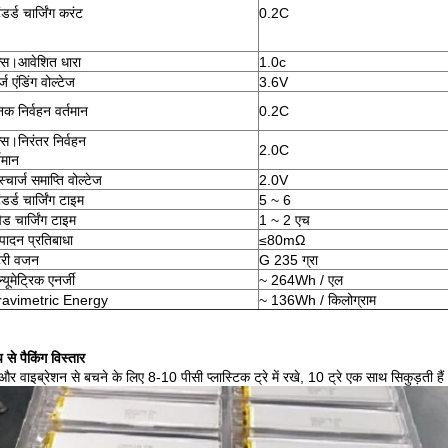
ैंडर्ड चार्जिंग करंट
0.2C
क्स।आवेशित धारा
1.0c
्ज एंडिंग वोल्टेज
3.6V
नक निर्वहन वर्तमान
0.2C
क्स।निरंतर निर्वहन
2.0C
्तमान
्चार्ज समाप्ति वोल्टेज
2.0V
ैंडर्ड चार्जिंग टाइम
5 ~ 6
पिड चार्जिंग टाइम
1 ~ 2 एच
्पादन प्रतिबाधा
≤80mΩ
टरी वजन
G 235 ग्रा
्यूमेट्रिक एनर्जी
~ 264Wh / एल
avimetric Energy
~ 136Wh / किलोग्राम
 से पैकिंग विस्तार
े और वाइब्रेशन से बचने के लिए 8-10 पीसी प्लास्टिक ट्रे में रखे, 10 ट्रे एक साथ सिकुड़ती हैं