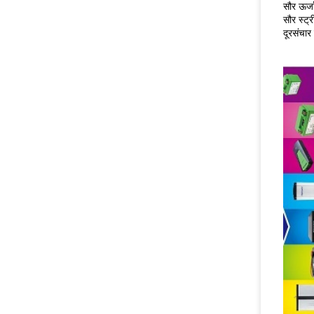
सौर ऊर्ज
सौर स्ट्
दूरसंचार