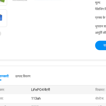
मूल्य:
पैकेजिंग 
प्रसव के
भुगतान शर्त
आपूर्ति की
स
जानकारी
उत्पाद विवरण
रकार:
LiFePO4 बैटरी
दिखावट:
मता:
113ah
वोल्टेज: