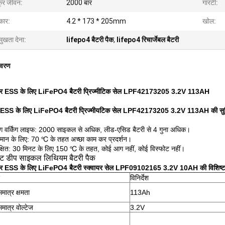
्र जीवन:
2000 बार
गारंटी:
ार:
4.2 * 173 * 205mm
खोल:
मुखता देना:
lifepo4 बैटरी पैक
,
lifepo4 रिचार्जेबल बैटरी
िवरण
 ESS के लिए LiFePO4 बैटरी प्रिज्मीटिक सेल LPF42173205 3.2V 113AH
ESS के लिए LiFePO4 बैटरी प्रिज्मीयटिक सेल LPF42173205 3.2V 113AH की सुव
न्ग वर्किंग लाइफ: 2000 साइकल से अधिक, लीड-एसिड बैटरी से 4 गुना अधिक।
पमान के लिए: 70 ℃ के तहत अच्छा काम कर प्रदर्शन।
रक्षित: 30 मिनट के लिए 150 ℃ के तहत, कोई आग नहीं, कोई विस्फोट नहीं।
ेट डीप साइकल लिथियम बैटरी पैक
 ESS के लिए LiFePO4 बैटरी स्क्वायर सेल LPF09102165 3.2V 10AH की विशिष्ट
विनिर्देश
ममात्र क्षमता
113Ah
ममात्र वोल्टेज
3.2V