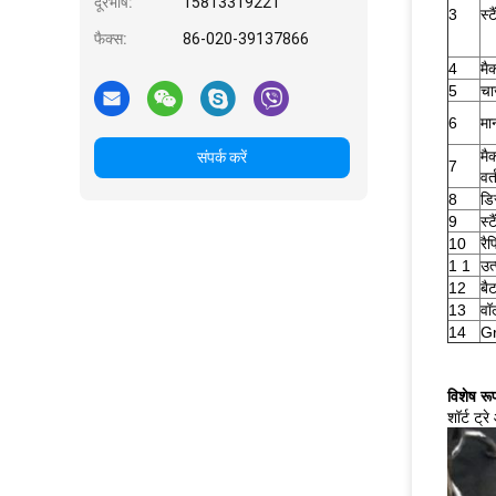
दूरभाष:
15813319221
3
स्ट
फैक्स:
86-020-39137866
4
मै
5
चार
6
मा
मै
संपर्क करें
7
वर
8
डिस
9
स्ट
10
रै
1 1
उत
12
बै
13
वॉल
14
Gr
विशेष रूप
शॉर्ट ट्र