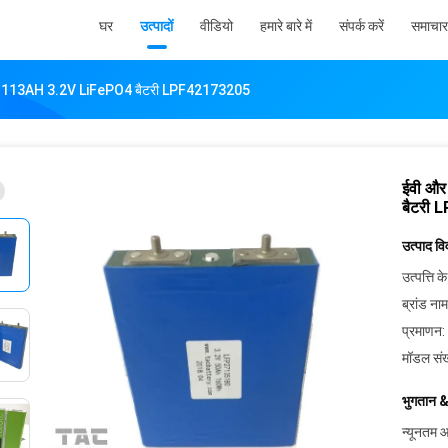
घर
उत्पादों
वीडियो
हमारे बारे में
संपर्क करें
समाचार
 लिए 113AH 3.2V LiFePO4 बैटरी LPF42173205
ईवी और
बैटरी
उत्पाद व
उत्पत्ति के
ब्रांड नाम
प्रमाणन:
मॉडल संख
भुगतान &
न्यूनतम आ