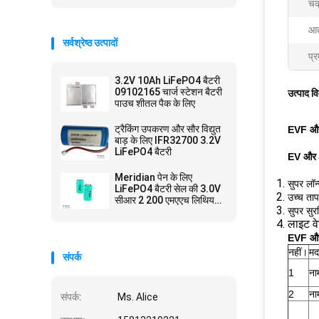
चक
आक
सर्वश्रेष्ठ उत्पादों
प्र
3.2V 10Ah LiFePO4 बैटरी
09102165 चार्ज स्टेशन बैटरी
उत्पाद व
पाउच शीतल पैक के लिए
ट्रैकिंग उपकरण और सौर विद्युत
EVF और
बाड़ के लिए IFR32700 3.2V
LiFePO4 बैटरी
EV और 
Meridian पेन ​​के लिए
सुपर लॉ
LiFePO4 बैटरी सेल की 3.0V
उच्च ता
सीआर 2 200 एमएएच लिथियम
सुपर सु
बैटरी
लाइट व
EVF और
नहीं।
मद
संपर्क
1
ना
2
ना
संपर्क:
Ms. Alice