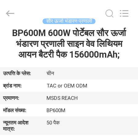
Zhou
Sunland
New
Energy
Technology
सौर ऊर्जा भंडारण प्रणाली
Co.,
Ltd..
BP600M 600W पोर्टेबल सौर ऊर्जा
घर
All
Rights
Reserved.
भंडारण प्रणाली साइन वेव लिथियम
उत्पादों
आयन बैटरी पैक 156000mAh;
वीडियो
उत्पत्ति के प्लेस:
चीन
ब्रांड नाम:
TAC or OEM ODM
हमारे
प्रमाणन:
MSDS REACH
बारे
मॉडल संख्या:
BP600M
में
न्यूनतम आदेश
50 पैक
मात्रा:
कारखाना