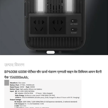
उद्धरण
की
विनती
करे
साइटमैप
PRIVACY
POLICY
उत्पाद विवरण
BP600M 600W पोर्टेबल सौर ऊर्जा भंडारण प्रणाली साइन वेव लिथियम आयन बैटरी
पैक 156000mAh;