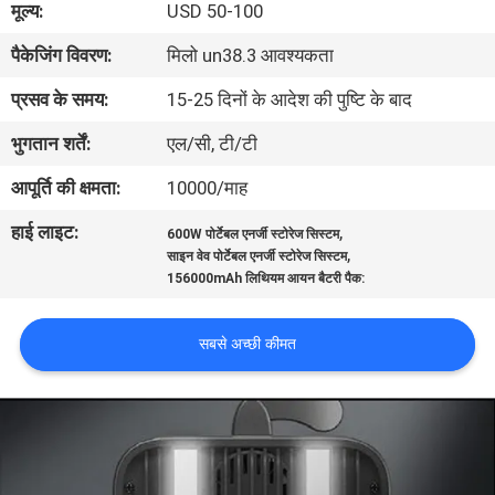
मूल्य:
USD 50-100
भ्रमण
पैकेजिंग विवरण:
मिलो un38.3 आवश्यकता
गुणवत्ता
प्रसव के समय:
15-25 दिनों के आदेश की पुष्टि के बाद
नियंत्रण
भुगतान शर्तें:
एल/सी, टी/टी
आपूर्ति की क्षमता:
10000/माह
संपर्क
हाई लाइट:
,
600W पोर्टेबल एनर्जी स्टोरेज सिस्टम
करें
,
साइन वेव पोर्टेबल एनर्जी स्टोरेज सिस्टम
156000mAh लिथियम आयन बैटरी पैक:
समाचार
सबसे अच्छी कीमत
मामलों
एक