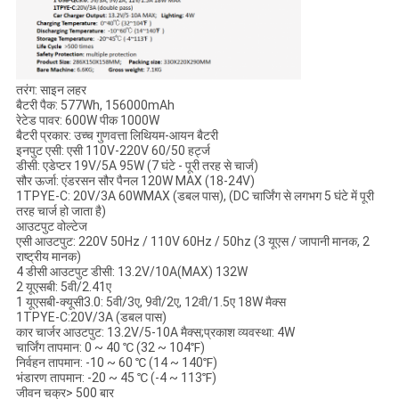
तरंग: साइन लहर
बैटरी पैक: 577Wh, 156000mAh
रेटेड पावर: 600W पीक 1000W
बैटरी प्रकार: उच्च गुणवत्ता लिथियम-आयन बैटरी
इनपुट एसी: एसी 110V-220V 60/50 हर्ट्ज
डीसी: एडेप्टर 19V/5A 95W (7 घंटे - पूरी तरह से चार्ज)
सौर ऊर्जा: एंडरसन सौर पैनल 120W MAX (18-24V)
1TPYE-C: 20V/3A 60WMAX (डबल पास), (DC चार्जिंग से लगभग 5 घंटे में पूरी
तरह चार्ज हो जाता है)
आउटपुट वोल्टेज
एसी आउटपुट: 220V 50Hz / 110V 60Hz / 50hz (3 यूएस / जापानी मानक, 2
राष्ट्रीय मानक)
4 डीसी आउटपुट डीसी: 13.2V/10A(MAX) 132W
2 यूएसबी: 5वी/2.41ए
1 यूएसबी-क्यूसी3.0: 5वी/3ए, 9वी/2ए, 12वी/1.5ए 18W मैक्स
1TPYE-C:20V/3A (डबल पास)
कार चार्जर आउटपुट: 13.2V/5-10A मैक्स;प्रकाश व्यवस्था: 4W
चार्जिंग तापमान: 0 ~ 40 ℃ (32 ~ 104℉)
निर्वहन तापमान: -10 ~ 60 ℃ (14 ~ 140℉)
भंडारण तापमान: -20 ~ 45 ℃ (-4 ~ 113℉)
जीवन चक्र> 500 बार