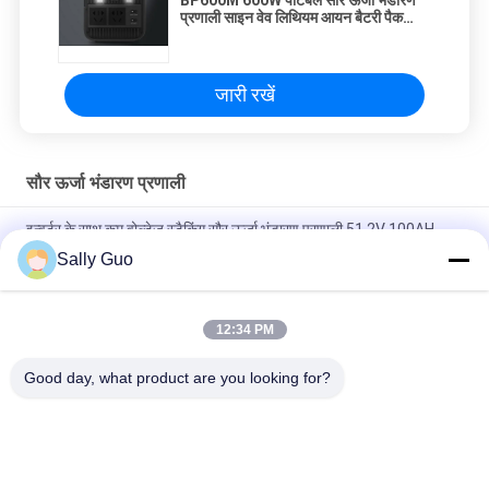
BP600M 600W पोर्टेबल सौर ऊर्जा भंडारण
प्रणाली साइन वेव लिथियम आयन बैटरी पैक
156000mAh;
जारी रखें
सौर ऊर्जा भंडारण प्रणाली
इन्वर्टर के साथ कम वोल्टेज स्टैकिंग सौर ऊर्जा भंडारण प्रणाली 51.2V 100AH ​​
5000WH
Sally Guo
110V 220V सौर ऊर्जा 5000WH से 20000WH होम एनर्जी स्टोरेज सिस्टम
12:34 PM
ग्रिड Mppt पर 230VAC हाइब्रिड सौर ऊर्जा इन्वर्टर 17-25Kw ग्रिड टाई
इन्वर्टर
Good day, what product are you looking for?
लोकप्रिय श्रेणियां
सभी
पोर्टेबल ऊर्जा भंडारण 
लिथियम आयन बैटरी 