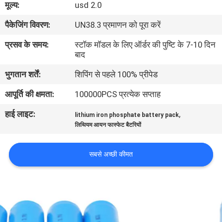
मूल्य:
usd 2.0
भ्रमण
पैकेजिंग विवरण:
UN38.3 प्रमाणन को पूरा करें
गुणवत्ता
प्रसव के समय:
स्टॉक मॉडल के लिए ऑर्डर की पुष्टि के 7-10 दिन
बाद
नियंत्रण
भुगतान शर्तें:
शिपिंग से पहले 100% प्रीपेड
संपर्क
आपूर्ति की क्षमता:
100000PCS प्रत्येक सप्ताह
करें
हाई लाइट:
,
lithium iron phosphate battery pack
लिथियम आयन फास्फेट बैटरियों
समाचार
सबसे अच्छी कीमत
मामलों
एक