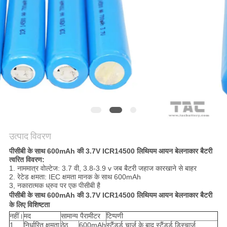
उद्धरण
की
विनती
करे
साइटमैप
PRIVACY
POLICY
उत्पाद विवरण
पीसीबी के साथ 600mAh की 3.7V ICR14500 लिथियम आयन बेलनाकार बैटरी
त्वरित विवरण:
1. नाममात्र वोल्टेज: 3.7 वी, 3.8-3.9 v जब बैटरी जहाज कारखाने से बाहर
2. रेटेड क्षमता: IEC क्षमता मानक के साथ 600mAh
3, नकारात्मक ध्रुव पर एक पीसीबी है
पीसीबी के साथ 600mAh की 3.7V ICR14500 लिथियम आयन बेलनाकार बैटरी
के लिए विशिष्टता
नहीं।
मद
सामान्य पैरामीटर
टिप्पणी
1
निर्धारित क्षमता
ठेठ
600mAh
स्टैंडर्ड चार्ज के बाद स्टैंडर्ड डिस्चार्ज