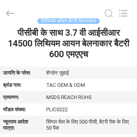
Zhou
Sunland
New
Energy
Technology
लिथियम आयन बैटरी बेलनाकार
Co.,
Ltd..
पीसीबी के साथ 3.7 वी आईसीआर
घर
All
Rights
Reserved.
14500 लिथियम आयन बेलनाकार बैटरी
उत्पादों
600 एमएएच
वीडियो
उत्पत्ति के प्लेस:
शेन्ज़ेन ज़ुहाई
ब्रांड नाम:
TAC OEM & ODM
हमारे
प्रमाणन:
MSDS REACH ROHS
बारे
मॉडल संख्या:
PLIC0222
में
न्यूनतम आदेश
सिंगल सेल के लिए 500 पीसी, बैटरी पैक के लिए
मात्रा:
50 पैक
कारखाना