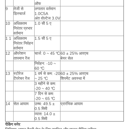
ऑफ
9
तेजी से
लगातार वर्तमान
डिस्चार्ज
1.0C5A
अंत वोल्टेज 3.0V
10
अधिकतम
1.0 सी 5 ए
निरंतर प्रभार
वर्तमान
1 1
अधिकतम
1.5 सी 5 ए
निरंतर निर्वहन
वर्तमान
12
ऑपरेशन
चार्ज: 0 ~ 45 ℃
60 ± 25% आरएच
तापमान रेंज
बेयर सेल
निर्वहन: -10 ~
60 ℃
13
स्टोरेज
1 वर्ष से कम: -20
60 ± 25% आरएच
टेंपरेचर रेंज
~ 25 ℃
शिपमेंट अवस्था में
3 महीने से कम:
-20 ~ 40 ℃
7 दिन से कम:
-20 ~ 65 ℃
14
सेल आयाम
उच्च: 49.5 ±
प्रारंभिक आयाम
0.5 मिमी
व्यास: 14.0 ±
0.5 मिमी
पैकिंग मनेर