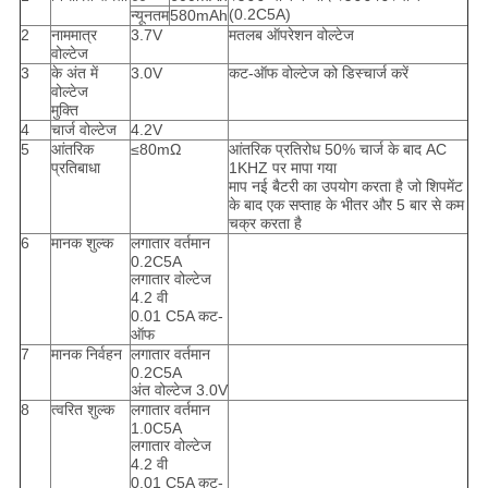
(0.2C5A)
न्यूनतम
580mAh
2
नाममात्र
3.7V
मतलब ऑपरेशन वोल्टेज
वोल्टेज
3
के अंत में
3.0V
कट-ऑफ वोल्टेज को डिस्चार्ज करें
वोल्टेज
मुक्ति
4
चार्ज वोल्टेज
4.2V
5
आंतरिक
≤80mΩ
आंतरिक प्रतिरोध 50% चार्ज के बाद AC
प्रतिबाधा
1KHZ पर मापा गया
माप नई बैटरी का उपयोग करता है जो शिपमेंट
के बाद एक सप्ताह के भीतर और 5 बार से कम
चक्र करता है
6
मानक शुल्क
लगातार वर्तमान
0.2C5A
लगातार वोल्टेज
4.2 वी
0.01 C5A कट-
ऑफ
7
मानक निर्वहन
लगातार वर्तमान
0.2C5A
अंत वोल्टेज 3.0V
8
त्वरित शुल्क
लगातार वर्तमान
1.0C5A
लगातार वोल्टेज
4.2 वी
0.01 C5A कट-