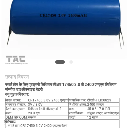
उद्धरण
की
विनती
करे
साइटमैप
PRIVACY
POLICY
उत्पाद विवरण
स्मार्ट होम के लिए प्राइमरी लिथियम सीआर 17450 3.0 वी 2400 एमएएच लिथियम
मांग्नीज डाइऑक्साइड बैटरी
क्यू
यूइक विस्तार:
मॉडल संख्या:
CR17450 3.0V 2400 एमएएच
व्यापारिक नाम:
टीएसी- PLIC0823
नाममात्र वोल्टेज:
3V / 3.0V
निर्धारित क्षमता:
2400 एमएएच
बैटरी का प्रकार:
लिथियम बैटरी लीएमएनओ 2
आयाम:
45.0 * 17.0 मिमी
वजन:
23.0 ग्रा
प्रमाणीकरण
संयुक्त राष्ट्र, आरओएचएस
OEM और ODM:
समर्थन
वारंटी:
12 महीने
विशेषताएं:
1. स्मार्ट होम CR17450 3.0V 2400 एमएएच बैटरी