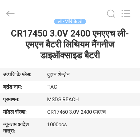
Zhou
Sunland
New
Energy
Technology
ली-MN बैटरी
Co.,
Ltd..
CR17450 3.0V 2400 एमएएच ली-
घर
All
Rights
Reserved.
एमएन बैटरी लिथियम मैंगनीज
उत्पादों
डाइऑक्साइड बैटरी
वीडियो
उत्पत्ति के प्लेस:
वुहान शेन्ज़ेन
ब्रांड नाम:
TAC
हमारे
प्रमाणन:
MSDS REACH
बारे
मॉडल संख्या:
CR17450 3.0V 2400 एमएएच
में
न्यूनतम आदेश
1000pcs
मात्रा:
कारखाना