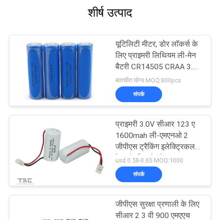
शीर्ष उत्पाद
यूटिलिटी मीटर, डोर लॉकर्स के
लिए प्राइमरी लिथियम ली-मेन
बैटरी CR14505 CRAA 3.0V
1500mAh
बातचीत योग्य MOQ:800pcs
संपर्क
प्राइमरी 3.0V सीआर 123 ए
1600mah ली-एमएनओ 2
जीपीएस ट्रैकिंग इलेक्ट्रिकल
मेटर के लिए बैटरी
usd 0.58-0.65 MOQ:1000
संपर्क
जीपीएस सुरक्षा प्रणाली के लिए
सीआर 2 3 वी 900 एमएएच