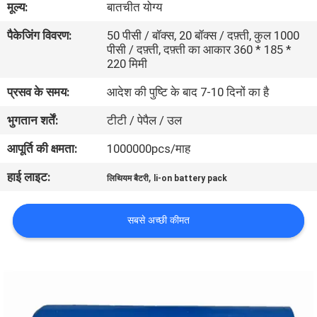
मूल्य:
बातचीत योग्य
भ्रमण
पैकेजिंग विवरण:
50 पीसी / बॉक्स, 20 बॉक्स / दफ़्ती, कुल 1000
पीसी / दफ़्ती, दफ़्ती का आकार 360 * 185 *
गुणवत्ता
220 मिमी
नियंत्रण
प्रसव के समय:
आदेश की पुष्टि के बाद 7-10 दिनों का है
भुगतान शर्तें:
टीटी / पेपैल / उल
संपर्क
आपूर्ति की क्षमता:
1000000pcs/माह
करें
हाई लाइट:
,
लिथियम बैटरी
li-on battery pack
समाचार
सबसे अच्छी कीमत
मामलों
एक