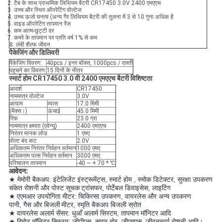
2. टैब के साथ प्राथमिक लिथियम बैटरी CR17450 3.0V 2400 एमएएच
3. उच्च और स्थिर ऑपरेटिंग वोल्टेज
4. उच्च ऊर्जा घनत्व (अन्य गैर लिथियम बैटरी की तुलना में 3 से 10 गुना अधिक है
5. वाइड ऑपरेटिंग तापमान रेंज
6. कम आत्म-छुट्टी दर
7. कमरे के तापमान पर प्रति वर्ष 1% से कम
8. लंबी शैल्फ जीवन
पैकेजिंग और डिलिवरी
पैकेजिंग विवरण:
40pcs / इनर बॉक्स, 1000pcs / दफ़्ती
पहुचने का विवरण:
15 दिनों के भीतर
स्मार्ट होम
CR17450 3.0
वी
2400 एमएएच
बैटरी
विशिष्टता
आदर्श
CR17450
नाममात्र वोल्टेज
3.0V
आयाम
व्यास
17.0 मिमी
(मैक्स।)
ऊंचाई
45.0 मिमी
रिफ
23.0 ग्रा
नाममात्र क्षमता (एवेन्यू)
2400 एमएएच
निरंतर मानक लोड
1 एमए
वोल्ट बंद कट
2.0V
अधिकतम निरंतर निर्वहन वर्तमान
1000 एमए
अधिकतम पल्स निर्वहन वर्तमान
3000 एमए
परिचालन तापमान
-40 ~ + 70 * ℃
आवेदन:
★ मेमोरी बैकअप: इंटेलिजेंट इंस्ट्रूमेंट्स, स्मार्ट होम
,
स्मोक डिटेक्टर, सुरक्षा उपकरण
संकेत रोशनी और पोस्ट सूचक
ट्रांसफर, पोर्टेबल डिवाइसेस, लाइटिंग
★
एएमआर उपयोगिता मीटर: चिकित्सा उपकरण, वायरलेस और अन्य उपकरण
पानी, गैस और बिजली
मीटर, स्मृति बैकअप बिजली स्रोत
★
वायरलेस अलार्म सेंसर: धुआँ अलार्म सिस्टम, तापमान मॉनिटर आदि
★
रिमोट मॉनिटर सिस्टम: जीपीएस, सागर बोर, जीएमएस, जीवनचर्या रोशनी आदि।