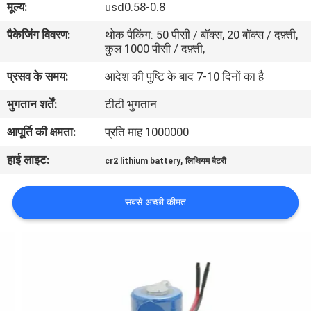
मूल्य:
usd0.58-0.8
भ्रमण
पैकेजिंग विवरण:
थोक पैकिंग: 50 पीसी / बॉक्स, 20 बॉक्स / दफ़्ती,
कुल 1000 पीसी / दफ़्ती,
गुणवत्ता
प्रसव के समय:
आदेश की पुष्टि के बाद 7-10 दिनों का है
नियंत्रण
भुगतान शर्तें:
टीटी भुगतान
संपर्क
आपूर्ति की क्षमता:
प्रति माह 1000000
करें
हाई लाइट:
,
cr2 lithium battery
लिथियम बैटरी
समाचार
सबसे अच्छी कीमत
मामलों
एक