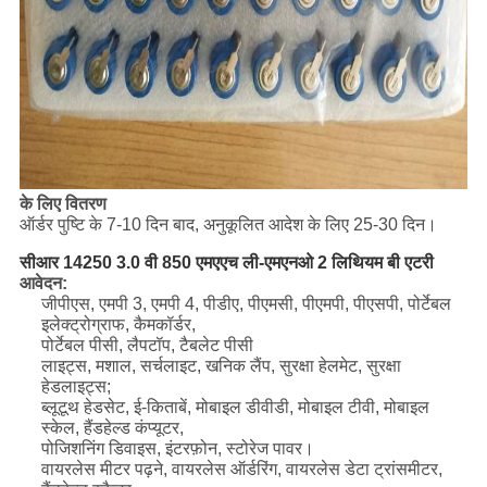
के लिए वितरण
ऑर्डर पुष्टि के 7-10 दिन बाद, अनुकूलित आदेश के लिए 25-30 दिन।
सीआर 14250 3.0 वी 850 एमएएच ली-एमएनओ 2 लिथियम बी
एटरी
आवेदन:
जीपीएस, एमपी 3, एमपी 4, पीडीए, पीएमसी, पीएमपी, पीएसपी, पोर्टेबल
इलेक्ट्रोग्राफ, कैमकॉर्डर,
पोर्टेबल पीसी, लैपटॉप, टैबलेट पीसी
लाइट्स, मशाल, सर्चलाइट, खनिक लैंप, सुरक्षा हेलमेट, सुरक्षा
हेडलाइट्स;
ब्लूटूथ हेडसेट, ई-किताबें, मोबाइल डीवीडी, मोबाइल टीवी, मोबाइल
स्केल, हैंडहेल्ड कंप्यूटर,
पोजिशनिंग डिवाइस, इंटरफ़ोन, स्टोरेज पावर।
वायरलेस मीटर पढ़ने, वायरलेस ऑर्डरिंग, वायरलेस डेटा ट्रांसमीटर,