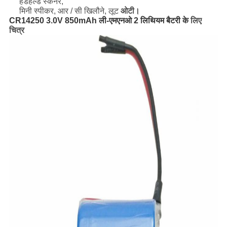
हैंडहेल्ड स्कैनर,
मिनी स्पीकर, आर / सी खिलौने, लूट
ओटी।
CR14250 3.0V 850mAh ली-एमएनओ 2 लिथियम बैटरी के
लिए
चित्र