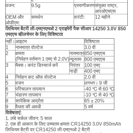
वजन:
9.5g
प्रमाणीकरण
संयुक्त राष्ट्र,
आरओएचएस
OEM और
समर्थन
वारंटी:
12 महीने
ओडीएम:
लिथियम बैटरी ली-एमएनएमओ 2 प्राइमेरी पैक सीआर 14250 3.0V 850
एमएएच व्हीलचेयर के लिए विशिष्टता
नहीं।
आइटम
विशिष्टता
1
नाममात्र वोल्टेज
3.0 वी
2
क्षमता
नाममात्र
850 एमएएच
(निर्वहन वर्तमान 1 एमए से 2.0V)
न्यूनतम
800 एमएएच
3
मैक्स।
करंट डिस्चार्ज करें
निरंतर
100 एमए
नाड़ी
400 एमए
4
निर्वहन कट ऑफ वोल्टेज
2.0 वी
5
वजन
लगभग।
9 जी
6
परिचालन तापमान
-40 ℃ से 60 ℃
7
भंडारण तापमान
-10 ℃ से 40 ℃
8
सापेक्षिक आर्द्रता
65 ± 20%
9
वैधता की अवधी
5 वर्ष
विशेषताएं:
1. लंबे सर्कल जीवन: 5 साल
2. एक ही आकार के लिए उच्चतम क्षमता CR14250 3.0V 850mAh
लिथियम बैटरी दर CR14250 ली-एमएनओ 2 बैटरी