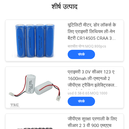
शीर्ष उत्पाद
यूटिलिटी मीटर, डोर लॉकर्स के
लिए प्राइमरी लिथियम ली-मेन
बैटरी CR14505 CRAA 3.0V
1500mAh
बातचीत योग्य MOQ:800pcs
संपर्क
प्राइमरी 3.0V सीआर 123 ए
1600mah ली-एमएनओ 2
जीपीएस ट्रैकिंग इलेक्ट्रिकल
मेटर के लिए बैटरी
usd 0.58-0.65 MOQ:1000
संपर्क
जीपीएस सुरक्षा प्रणाली के लिए
सीआर 2 3 वी 900 एमएएच