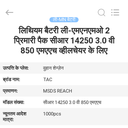
Zhou
Sunland
New
Energy
Technology
ली-MN बैटरी
Co.,
Ltd..
लिथियम बैटरी ली-एमएनएमओ 2
घर
All
Rights
Reserved.
प्रिमारी पैक सीआर 14250 3.0 वी
उत्पादों
850 एमएएच व्हीलचेयर के लिए
वीडियो
उत्पत्ति के प्लेस:
वुहान शेन्ज़ेन
ब्रांड नाम:
TAC
हमारे
प्रमाणन:
MSDS REACH
बारे
मॉडल संख्या:
सीआर 14250 3.0 वी 850 एमएएच
में
न्यूनतम आदेश
1000pcs
मात्रा:
कारखाना